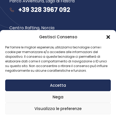
Parco Avventura, Lago di Fiastra
+39 328 3967 092
Centro Rafting, Norcia
+39 348 735 6565
Gestisci Consenso
Per fornire le migliori esperienze, utilizziamo tecnologie come i
cookie per memorizzare e/o accedere alle informazioni del
Seguici su
dispositivo. Il consenso a queste tecnologie ci permetterà di
elaborare dati come il comportamento di navigazione o ID unici
su questo sito. Non acconsentire o ritirare il consenso può influire
negativamente su alcune caratteristiche e funzioni.
Accetta
Nega
© 2026 Avventura nel Parco.
Tutti i diritti riservati
Visualizza le preferenze
Privacy Policy