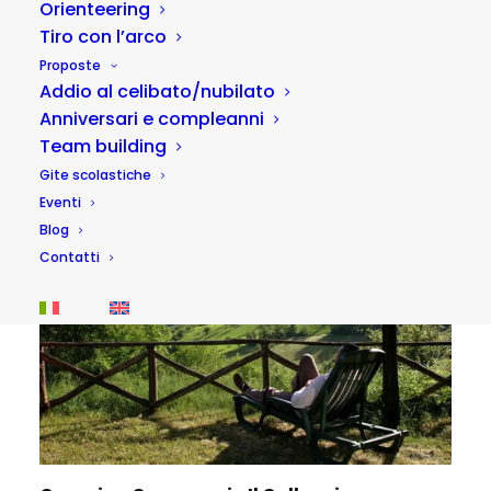
Orienteering
Tiro con l’arco
Proposte
Addio al celibato/nubilato
Anniversari e compleanni
Team building
Gite scolastiche
Eventi
Blog
Contatti