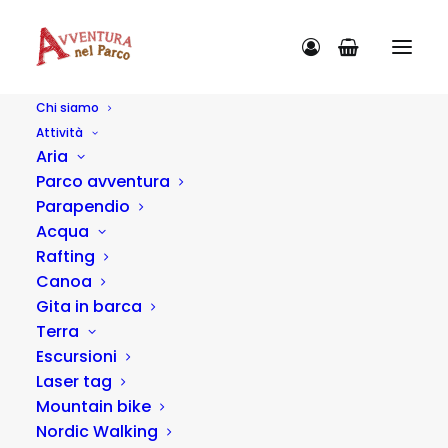
Chi siamo
Attività
Diventa partner
Aria
Parco avventura
Parapendio
Pagina in costruzione
Acqua
Rafting
Canoa
Gita in barca
Terra
Escursioni
Link utili
Laser tag
Mountain bike
Chi siamo
Nordic Walking