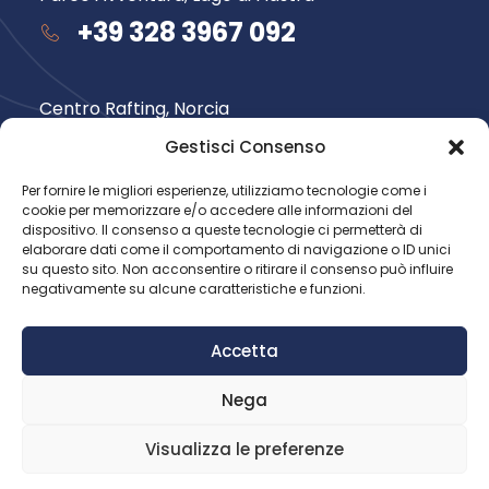
+39 328 3967 092
Centro Rafting, Norcia
+39 348 735 6565
Gestisci Consenso
Per fornire le migliori esperienze, utilizziamo tecnologie come i
cookie per memorizzare e/o accedere alle informazioni del
Seguici su
dispositivo. Il consenso a queste tecnologie ci permetterà di
elaborare dati come il comportamento di navigazione o ID unici
su questo sito. Non acconsentire o ritirare il consenso può influire
negativamente su alcune caratteristiche e funzioni.
Accetta
Nega
© 2026 Avventura nel Parco.
Tutti i diritti riservati
Visualizza le preferenze
Privacy Policy