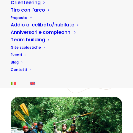
Orienteering
Tiro con l’arco
Proposte
Addio al celibato/nubilato
Anniversari e compleanni
Team building
Gite scolastiche
Rafting a Serravalle di Norcia (tratto
Eventi
breve)
Blog
Fascia
20,00
€
-
25,00
€
Contatti
di
prezzo:
1 ora
da
20,00 €
a
25,00 €