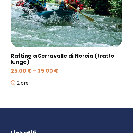
Rafting a Serravalle di Norcia (tratto
lungo)
Fascia
25,00
€
-
35,00
€
di
prezzo:
2 ore
da
25,00 €
a
35,00 €