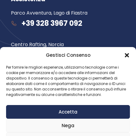
Parco Avventura, Lago di Fiastra
+39 328 3967 092
Centro Rafting, Norcia
+39 348 735 6565
Gestisci Consenso
Per fornire le migliori esperienze, utilizziamo tecnologie come i
cookie per memorizzare e/o accedere alle informazioni del
Seguici su
dispositivo. Il consenso a queste tecnologie ci permetterà di
elaborare dati come il comportamento di navigazione o ID unici
su questo sito. Non acconsentire o ritirare il consenso può influire
negativamente su alcune caratteristiche e funzioni.
Accetta
Nega
© 2026 Avventura nel Parco.
Tutti i diritti riservati