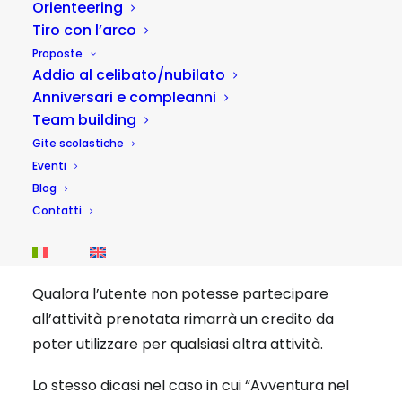
Orienteering
ragionevolmente prevedibili durante l’attività e
Tiro con l’arco
del regolamento dell’attività stesse.
Proposte
Addio al celibato/nubilato
Anniversari e compleanni
REGOLAMENTO COMPLETO
Team building
Gite scolastiche
Eventi
Mancata
Blog
partecipazione o
Contatti
annullamento
Qualora l’utente non potesse partecipare
all’attività prenotata rimarrà un credito da
poter utilizzare per qualsiasi altra attività.
Lo stesso dicasi nel caso in cui “Avventura nel