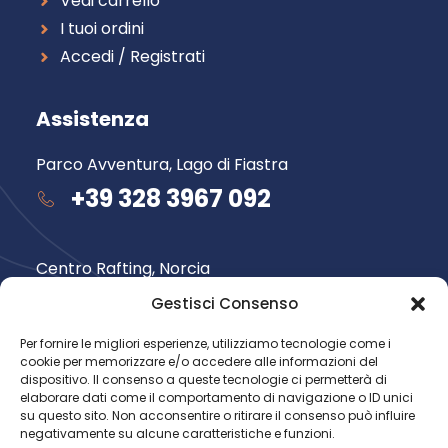
Vedi carrello
I tuoi ordini
Accedi / Registrati
Assistenza
Parco Avventura, Lago di Fiastra
+39 328 3967 092
Centro Rafting, Norcia
+39 348 735 6565
Gestisci Consenso
Per fornire le migliori esperienze, utilizziamo tecnologie come i
cookie per memorizzare e/o accedere alle informazioni del
Seguici su
dispositivo. Il consenso a queste tecnologie ci permetterà di
elaborare dati come il comportamento di navigazione o ID unici
su questo sito. Non acconsentire o ritirare il consenso può influire
negativamente su alcune caratteristiche e funzioni.