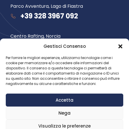
Parco Avventura, Lago di Fiastra
+39 328 3967 092
Centro Rafting, Norcia
+39 348 735 6565
Gestisci Consenso
Per fornire le migliori esperienze, utilizziamo tecnologie come i
cookie per memorizzare e/o accedere alle informazioni del
Seguici su
dispositivo. Il consenso a queste tecnologie ci permetterà di
elaborare dati come il comportamento di navigazione o ID unici
su questo sito. Non acconsentire o ritirare il consenso può influire
negativamente su alcune caratteristiche e funzioni.
Accetta
Nega
© 2026 Avventura nel Parco.
Tutti i diritti riservati
Visualizza le preferenze