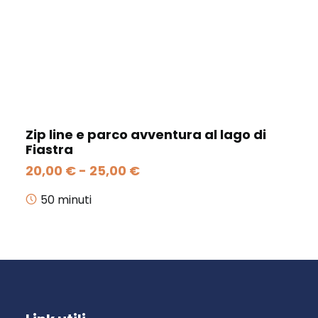
Zip line e parco avventura al lago di
Fiastra
Fascia
20,00
€
-
25,00
€
di
prezzo:
50 minuti
da
20,00 €
a
25,00 €