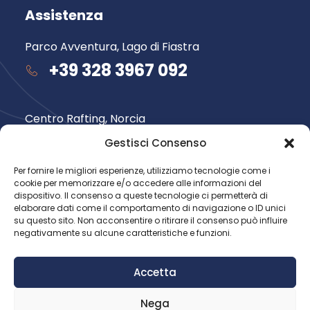
Assistenza
Parco Avventura, Lago di Fiastra
+39 328 3967 092
Centro Rafting, Norcia
+39 348 735 6565
Gestisci Consenso
Per fornire le migliori esperienze, utilizziamo tecnologie come i
cookie per memorizzare e/o accedere alle informazioni del
Seguici su
dispositivo. Il consenso a queste tecnologie ci permetterà di
elaborare dati come il comportamento di navigazione o ID unici
su questo sito. Non acconsentire o ritirare il consenso può influire
negativamente su alcune caratteristiche e funzioni.
Accetta
Nega