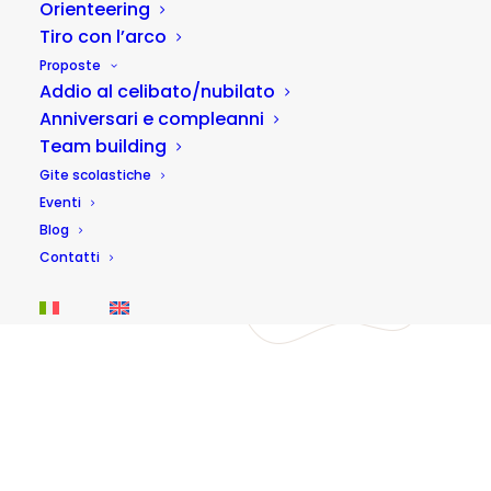
Orienteering
Tiro con l’arco
Proposte
Addio al celibato/nubilato
Anniversari e compleanni
Team building
Gite scolastiche
Parco avventura sul fiume Corno
Eventi
Blog
15,00
€
Contatti
40 minuti