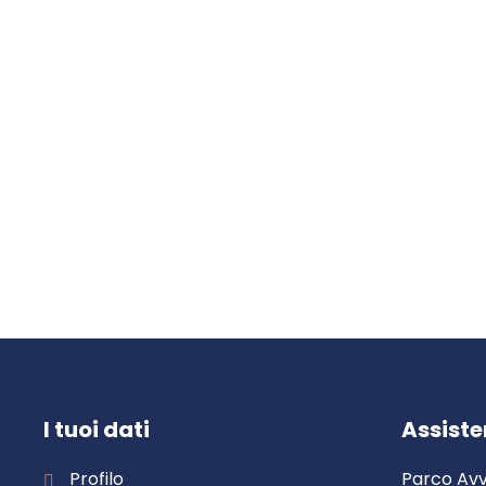
I tuoi dati
Assist
Profilo
Parco Avv