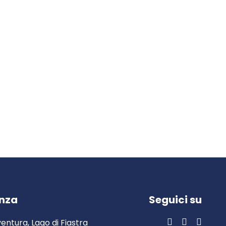
Escursioni
Orienteering
Tiro con l'arco
Nordic Walking
Mountain bike
Laser tag
enza
Seguici su
entura, Lago di Fiastra