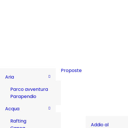
Proposte
Aria
Parco avventura
Parapendio
Acqua
Rafting
Addio al