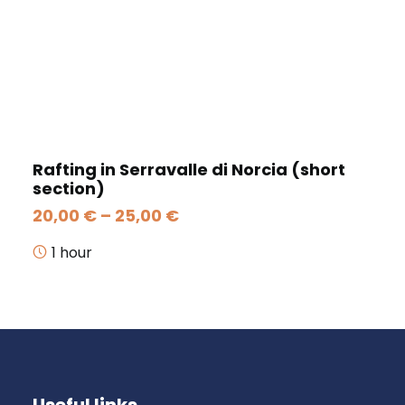
Rafting in Serravalle di Norcia (short
section)
Price
20,00
€
–
25,00
€
range:
20,00 €
1 hour
through
25,00 €