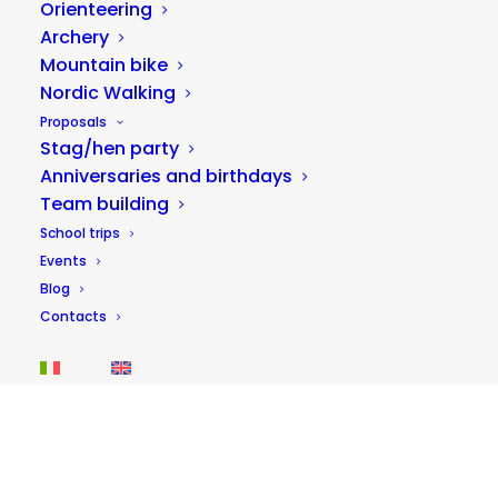
Orienteering
Archery
Mountain bike
Nordic Walking
Proposals
Stag/hen party
Anniversaries and birthdays
Team building
Rafting in Serravalle di Norcia (long
section)
School trips
Price
25,00
€
–
35,00
€
Events
range:
Blog
25,00 €
3 hours
Contacts
through
35,00 €