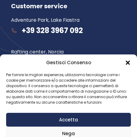
Customer service
Adventure Park, Lake Fiastra
+39 328 3967 092
Rafting center, Norcia
+39 348 735 6565
Gestisci Consenso
Per fornire le migliori esperienze, utilizziamo tecnologie come i
cookie per memorizzare e/o accedere alle informazioni del
Follow us
dispositivo. Il consenso a queste tecnologie ci permetterà di
elaborare dati come il comportamento di navigazione o ID unici
su questo sito. Non acconsentire o ritirare il consenso può influire
negativamente su alcune caratteristiche e funzioni.
Accetta
Nega