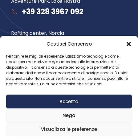
Adventure Park, Lake Fiastra
+39 328 3967 092
Rafting center, Norcia
+39 348 735 6565
Gestisci Consenso
Per fornire le migliori esperienze, utilizziamo tecnologie come i
cookie per memorizzare e/o accedere alle informazioni del
Follow us
dispositivo. Il consenso a queste tecnologie ci permetterà di
elaborare dati come il comportamento di navigazione o ID unici
su questo sito. Non acconsentire o ritirare il consenso può influire
negativamente su alcune caratteristiche e funzioni.
Accetta
Nega
© 2026 Avventura nel Parco.
All rights reserved
Visualizza le preferenze
Privacy Policy