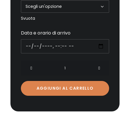
Svuota
Data e orario di arrivo
Escursione
guidata
in
canoa
AGGIUNGI AL CARRELLO
al
lago
di
Fiastra
quantità