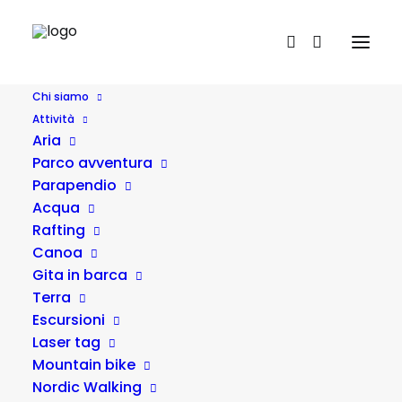
Chi siamo
Attività
Escursione guidata in canoa
Aria
al lago di Fiastra
Parco avventura
Parapendio
Acqua
Rafting
Canoa
Gita in barca
Terra
Escursioni
Laser tag
Mountain bike
Nordic Walking