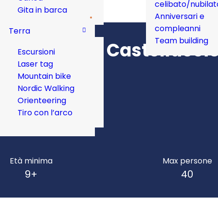
celibato/nubilat
Gita in barca
Anniversari e
compleanni
Terra
Team building
e ai Piani di Castelluccio
Escursioni
Laser tag
Mountain bike
Nordic Walking
Orienteering
Tiro con l’arco
Età minima
Max persone
9+
40