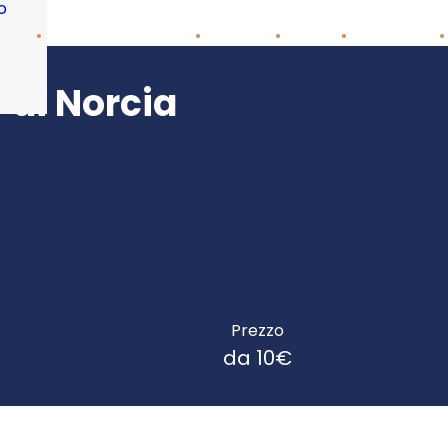
o
 di Norcia
Prezzo
da 10€