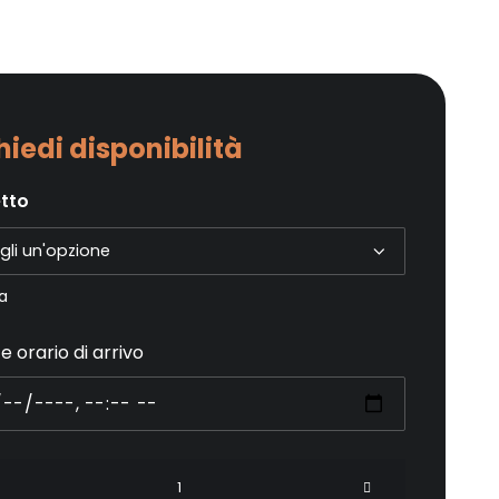
hiedi disponibilità
etto
a
e orario di arrivo
sione