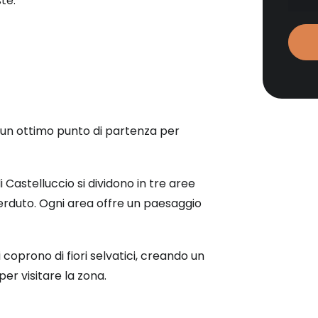
te.
ai
Piani
di
Caste
di
Norci
quant
è un ottimo punto di partenza per
i Castelluccio si dividono in tre aree
n Perduto. Ogni area offre un paesaggio
i coprono di fiori selvatici, creando un
per visitare la zona.