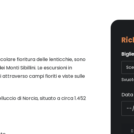
Ric
Bigli
acolare fioritura delle lenticchie, sono
 Monti Sibillini. Le escursioni in
ttraverso campi fioriti e viste sulle
Svuot
Data 
uccio di Norcia, situato a circa 1.452
Escur