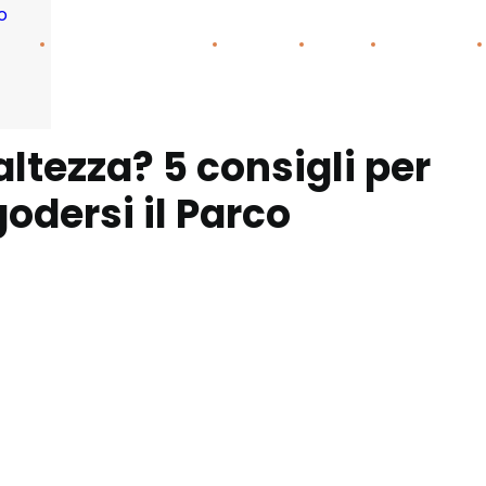
o
altezza? 5 consigli per
godersi il Parco