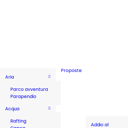
Proposte
Aria
Parco avventura
Parapendio
Acqua
Rafting
Addio al