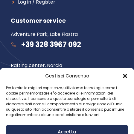
Log in / Register
Customer service
Adventure Park, Lake Fiastra
+39 328 3967 092
Rafting center, Norcia
+39 348 735 6565
Gestisci Consenso
Per fornire le migliori esperienze, utilizziamo tecnologie come i
cookie per memorizzare e/o accedere alle informazioni del
Follow us
dispositivo. Il consenso a queste tecnologie ci permetterà di
elaborare dati come il comportamento di navigazione o ID unici
su questo sito. Non acconsentire o ritirare il consenso può influire
negativamente su alcune caratteristiche e funzioni.
Accetta