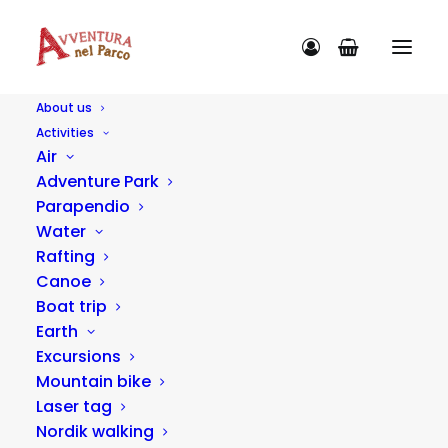
About us
Activities
Air
Adventure Park
Parapendio
ACTIVITY CATEGORIES
Water
Rafting
Canoe
Boat trip
Earth
Nothing found.
Excursions
Mountain bike
Laser tag
Nordik walking