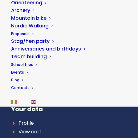
Orienteering
Archery
Mountain bike
Useful links
Nordic Walking
Proposals
About us
Stag/hen party
Where to eat and sleep
Anniversaries and birthdays
Terms and conditions
Team building
Become Partner
School trips
Triathlon courses
Events
Blog
Weather forecast for Lake Fiastra
Contacts
Weather forecast for Norcia
Your data
Profile
View cart