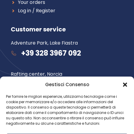
Your orders
Log in / Register
Customer service
Adventure Park, Lake Fiastra
+39 328 3967 092
Rafting center, Norcia
+39 348 735 6565
Gestisci Consenso
Per fornire le migliori esperienze, utilizziamo tecnologie come i
cookie per memorizzare e/o accedere alle informazioni del
Follow us
dispositivo. Il consenso a queste tecnologie ci permetterà di
elaborare dati come il comportamento di navigazione o ID unici
su questo sito. Non acconsentire o ritirare il consenso può influire
negativamente su alcune caratteristiche e funzioni.