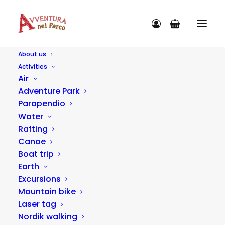
About us
Activities
Air
Adventure Park
Parapendio
ACTIVITY CATEGORIES
Water
Rafting
Canoe
Boat trip
Earth
Nothing found.
Excursions
Mountain bike
Laser tag
Nordik walking