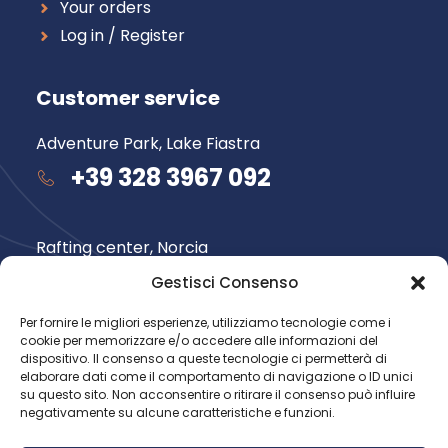
Your orders
Log in / Register
Customer service
Adventure Park, Lake Fiastra
+39 328 3967 092
Rafting center, Norcia
+39 348 735 6565
Gestisci Consenso
Per fornire le migliori esperienze, utilizziamo tecnologie come i
cookie per memorizzare e/o accedere alle informazioni del
Follow us
dispositivo. Il consenso a queste tecnologie ci permetterà di
elaborare dati come il comportamento di navigazione o ID unici
su questo sito. Non acconsentire o ritirare il consenso può influire
negativamente su alcune caratteristiche e funzioni.