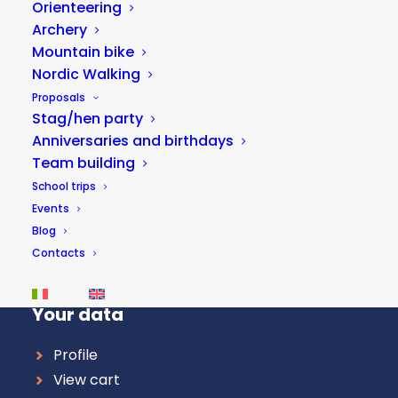
Orienteering
Archery
Mountain bike
Useful links
Nordic Walking
Proposals
About us
Stag/hen party
Where to eat and sleep
Anniversaries and birthdays
Terms and conditions
Team building
Become Partner
School trips
Triathlon courses
Events
Blog
Weather forecast for Lake Fiastra
Contacts
Weather forecast for Norcia
Your data
Profile
View cart