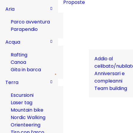
Proposte
Aria
Parco avventura
Parapendio
Acqua
Rafting
Addio al
Canoa
celibato/nubilat
Gita in barca
Anniversari e
compleanni
Terra
Team building
Escursioni
Laser tag
Mountain bike
Nordic Walking
Orienteering
Tiro con l’arco