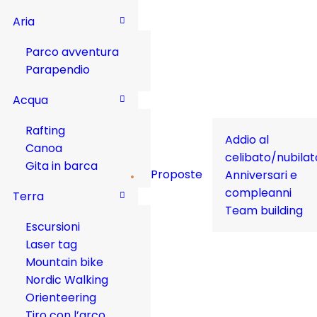
Aria
Parco avventura
Parapendio
Acqua
Rafting
Addio al
Canoa
celibato/nubilat
Gita in barca
Proposte
Anniversari e
compleanni
Terra
Team building
Escursioni
Laser tag
Mountain bike
Nordic Walking
Orienteering
Tiro con l’arco